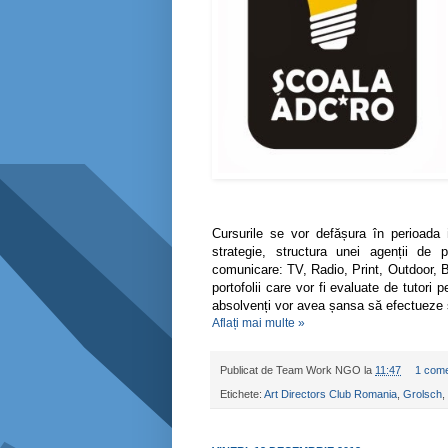
Cursurile se vor defășura în perioada
strategie, structura unei agenții de 
comunicare: TV, Radio, Print, Outdoor, BTL
portofolii care vor fi evaluate de tutori 
absolvenți vor avea șansa să efectueze st
Aflați mai multe »
Publicat de
Team Work NGO
la
11:47
1 come
Etichete:
Art Directors Club Romania
,
Grolsch
,