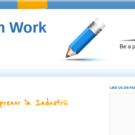
m Work
LIKE US ON F
prenor în Industrii