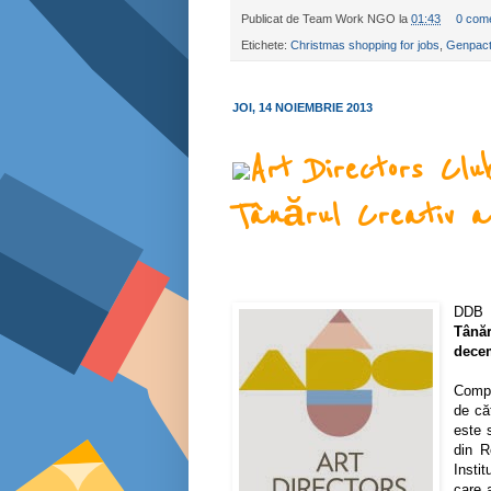
Publicat de
Team Work NGO
la
01:43
0 come
Etichete:
Christmas shopping for jobs
,
Genpac
JOI, 14 NOIEMBRIE 2013
Art Directors Cl
Tânărul Creativ al
DDB R
Tână
dece
Compe
de că
este 
din R
Insti
care 