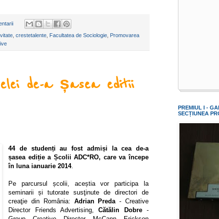
ntarii
vitate
,
crestetalente
,
Facultatea de Sociologie
,
Promovarea
tive
elei de-a șasea editii
PREMIUL I - GA
SECȚIUNEA PR
44 de studenți au fost admiși la cea de-a
șasea ediție a Școlii ADC*RO, care va începe
în luna ianuarie 2014
.
Pe parcursul școlii, aceștia vor participa la
seminarii și tutorate susţinute de directori de
creaţie din România:
Adrian Preda
- Creative
Director Friends Advertising,
Cătălin Dobre
-
Group Creative Director McCann Erickson