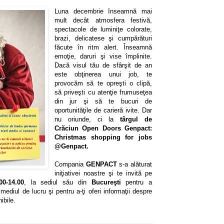
Luna decembrie înseamnă mai
mult decât atmosfera festivă,
spectacole de luminiţe colorate,
brazi, delicatese şi cumpărături
făcute în ritm alert. Înseamnă
emoţie, daruri şi vise împlinite.
Dacă visul tău de sfârşit de an
este obţinerea unui job, te
provocăm să te opreşti o clipă,
să priveşti cu atenţie frumuseţea
din jur şi să te bucuri de
oportunităţile de carieră ivite. Dar
nu oriunde, ci la
târgul de
Crăciun Open Doors Genpact:
Christmas shopping for jobs
@Genpact.
Compania
GENPACT
s-a alăturat
iniţiativei noastre şi te invită pe
00-14.00
, la sediul său din
Bucureşti
pentru a
mediul de lucru şi pentru a-ţi oferi informaţii despre
ibile.