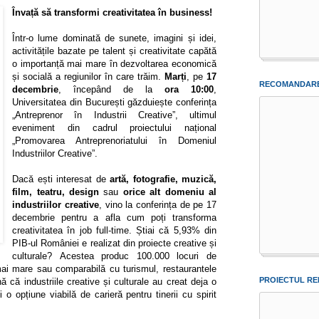
Învață să transformi creativitatea în business!
Într-o lume dominată de sunete, imagini și idei,
activitățile bazate pe talent și creativitate capătă
o importanță mai mare în dezvoltarea economică
și socială a regiunilor în care trăim.
Marți
, pe
17
RECOMANDARE
decembrie
, începând de la
ora 10:00
,
Universitatea din București găzduiește conferința
„Antreprenor în Industrii Creative”, ultimul
eveniment din cadrul proiectului național
„Promovarea Antreprenoriatului în Domeniul
Industriilor Creative”.
Dacă ești interesat de
artă, fotografie, muzică,
film, teatru, design
sau
orice alt domeniu al
industriilor creative
, vino la conferința de pe 17
decembrie pentru a afla cum poți transforma
creativitatea în job full-time. Știai că 5,93% din
PIB-ul României e realizat din proiecte creative și
culturale? Acestea produc 100.000 locuri de
i mare sau comparabilă cu turismul, restaurantele
PROIECTUL RE
 că industriile creative și culturale au creat deja o
o opțiune viabilă de carieră pentru tinerii cu spirit