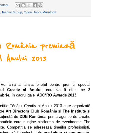
ntarii
t
,
Inspire Group
,
Open Doors Marathon
ub România premiază
 Anului 2013
omânia a lansat brieful pentru premiul special
rul Creativ al Anului
, care va fi oferit pe
2
mbrie
, în cadrul galei
ADC*RO Awards 2013
.
tiţia Tânărul Creativ al Anului 2013 este organizată
tre
Art Directors Club România
și
The Institute
și
suţinută de
DDB România
, prima agenție de creație
omânia care susține platforma de evenimente The
tute. Competiția se adresează tinerilor profesionişti,
activează în industria de
marketing si comunicare