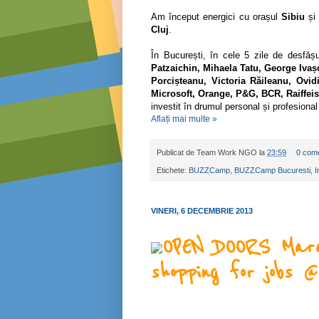
Am început energici cu orașul
Sibiu
și
Cluj
.
În București, în cele 5 zile de desfăș
Patzaichin, Mihaela Tatu, George Ivaș
Porcișteanu, Victoria Răileanu, Ovid
Microsoft, Orange, P&G, BCR, Raiffei
investit în drumul personal și profesional a
Aflați mai multe »
Publicat de
Team Work NGO
la
23:59
0 come
Etichete:
BUZZCamp
,
BUZZCamp Bucuresti
,
I
VINERI, 6 DECEMBRIE 2013
OPEN DOORS Mara
shopping for jobs 