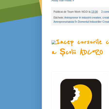
Aflați mai multe »
Publicat de
Team Work NGO
la
13:30
2 come
Etichete:
Antreprenor in industrii creative
,
creati
Antreprenoriatului în Domeniul Industriilor Crea
Incep cursurile c
a Școlii ADC*RO