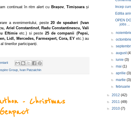
Incep curs
 am continuat în ritm alert cu
Brașov
,
Timișoara
și
Editia an
OPEN DOO
urare a evenimentului, peste
20 de speakeri
(
Ivan
jobs ...
cu, Ariel Constantinof, Radu Constantinescu, Vali
►
noiembri
iu Eftimie
etc.) si peste
25 de companii
(
Pepsi,
sen, Lidl, Mercedes, Farmexpert, Cora, EY
etc.) au
►
octombri
l tinerilor participanți.
►
septembr
►
august
(4
►
iunie
(3)
ntarii
►
mai
(1)
nspire Group
,
Ivan Patzaichin
►
aprilie
(3
►
martie
(3
►
februari
►
2012
(42)
thon - Christmas
►
2011
(49)
►
2010
(7)
@Genpact