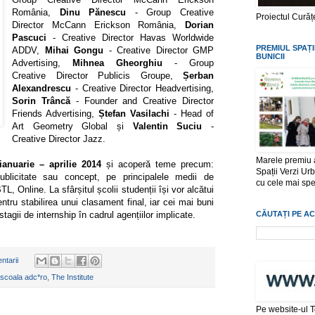
România,
Dinu Pănescu
- Group Creative
Proiectul Cură
Director McCann Erickson România,
Dorian
Pascuci
- Creative Director Havas Worldwide
PREMIUL SPAȚI
ADDV,
Mihai Gongu
- Creative Director GMP
BUNICII
Advertising,
Mihnea Gheorghiu
- Group
Creative Director Publicis Groupe,
Șerban
Alexandrescu
- Creative Director Headvertising,
Sorin Trâncă
- Founder and Creative Director
Friends Advertising,
Ștefan Vasilachi
- Head of
Art Geometry Global și
Valentin Suciu
-
Creative Director Jazz.
Marele premiu a
ianuarie – aprilie 2014
și acoperă teme precum:
Spații Verzi Ur
publicitate sau concept, pe principalele medii de
cu cele mai spe
, Online. La sfârșitul școlii studenții își vor alcătui
pentru stabilirea unui clasament final, iar cei mai buni
agii de internship în cadrul agențiilor implicate.
CĂUTAȚI PE A
ntarii
scoala adc*ro
,
The Institute
Pe website-ul 