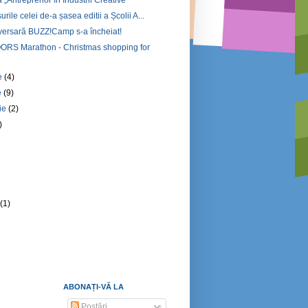
urile celei de-a șasea editii a Școlii A...
iversară BUZZ!Camp s-a încheiat!
RS Marathon - Christmas shopping for
e
(4)
e
(9)
ie
(2)
)
)
)
e
(1)
ABONAȚI-VĂ LA
Postări