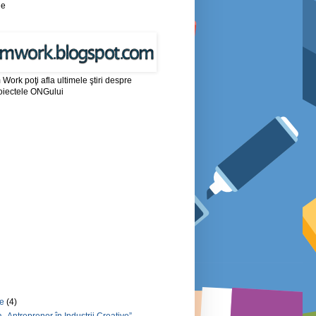
le
Work poţi afla ultimele ştiri despre
proiectele ONGului
ie
(4)
 „Antreprenor în Industrii Creative”