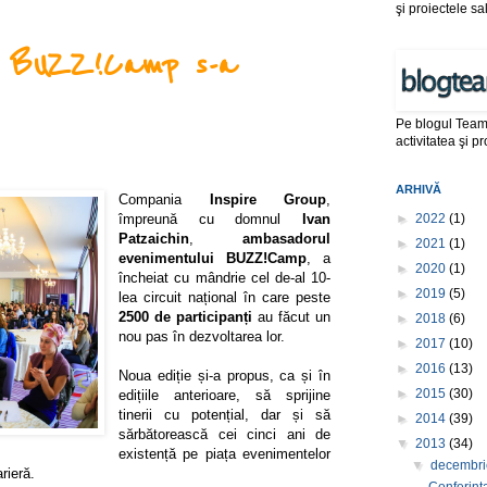
şi proiectele sa
ră BUZZ!Camp s-a
Pe blogul Team 
activitatea şi 
ARHIVĂ
Compania
Inspire Group
,
►
2022
(1)
împreună cu domnul
Ivan
Patzaichin
,
ambasadorul
►
2021
(1)
evenimentului BUZZ!Camp
, a
►
2020
(1)
încheiat cu mândrie cel de-al 10-
►
2019
(5)
lea circuit național în care peste
2500 de participanți
au făcut un
►
2018
(6)
nou pas în dezvoltarea lor.
►
2017
(10)
►
2016
(13)
Noua ediție și-a propus, ca și în
►
2015
(30)
edițiile anterioare, să sprijine
tinerii cu potențial, dar și să
►
2014
(39)
sărbătorească cei cinci ani de
▼
2013
(34)
existență pe piața evenimentelor
▼
decembr
arieră.
Conferinta