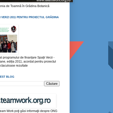
țenia de Toamnă în Grădina Botanică
I VERZI 2011 PENTRU PROIECTUL GRĂDINA
l programului de finanțare Spații Verzi -
bane, ediția 2011, acordat pentru proiectul
ctaculoase rezultate
CEST BLOG
Team Work poţi găsi informaţii despre ONG